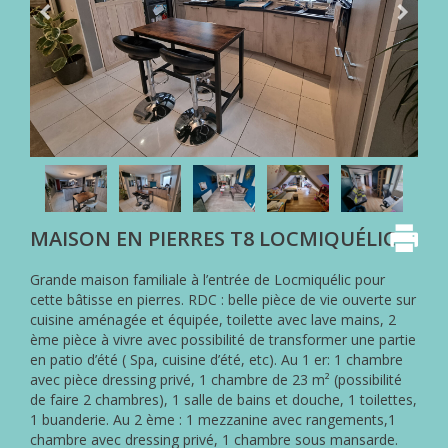
NOS
HONORAIRES
ACHETER
AVEC
PARKI
VENDRE
AVEC
PARKI
QUI
MAISON EN PIERRES T8 LOCMIQUÉLIC
EST
PARKI
?
Grande maison familiale à l’entrée de Locmiquélic pour
cette bâtisse en pierres. RDC : belle pièce de vie ouverte sur
LES
cuisine aménagée et équipée, toilette avec lave mains, 2
SERVICES
ème pièce à vivre avec possibilité de transformer une partie
PARKI
en patio d’été ( Spa, cuisine d’été, etc). Au 1 er: 1 chambre
avec pièce dressing privé, 1 chambre de 23 m² (possibilité
MA
de faire 2 chambres), 1 salle de bains et douche, 1 toilettes,
SÉLECTION
1 buanderie. Au 2 ème : 1 mezzanine avec rangements,1
PARKI
chambre avec dressing privé, 1 chambre sous mansarde.