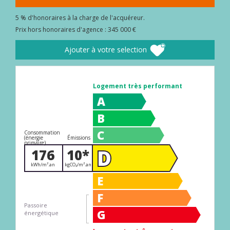
5 % d'honoraires à la charge de l'acquéreur.
Prix hors honoraires d'agence : 345 000 €
Ajouter à votre selection
Logement très performant
A
B
C
Consommation
(énergie
Émissions
primaire)
D
176
10*
kWh/m².an
kgCO₂/m².an
E
F
Passoire
G
énergétique