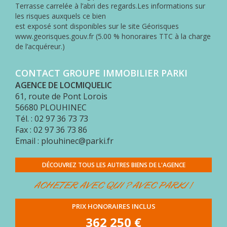
MON
Terrasse carrelée à l’abri des regards.Les informations sur
COMPTE
les risques auxquels ce bien
est exposé sont disponibles sur le site Géorisques
ESPACE
www.georisques.gouv.fr (5.00 % honoraires TTC à la charge
ACQUÉREUR
de l’acquéreur.)
CONTACT
CONTACT GROUPE IMMOBILIER PARKI
AGENCE DE LOCMIQUELIC
61, route de Pont Lorois
56680
PLOUHINEC
Tél. : 02 97 36 73 73
Fax : 02 97 36 73 86
Email : plouhinec@parki.fr
DÉCOUVREZ TOUS LES AUTRES BIENS DE L'AGENCE
ACHETER AVEC QUI ? AVEC PARKI !
PRIX HONORAIRES INCLUS
362 250 €