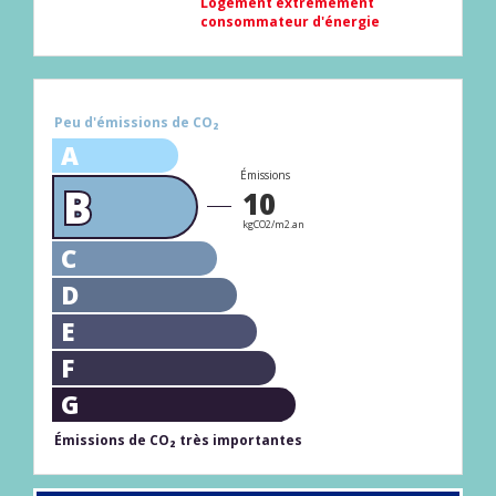
Logement extrêmement
consommateur d'énergie
Peu d'émissions de CO₂
A
Émissions
B
10
kgCO2/m2.an
C
D
E
F
G
Émissions de CO₂ très importantes