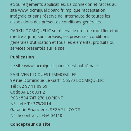
et/ou règlements applicables. La connexion et l’accès au
NOS
site www.locmiquelic.parki.fr implique l’acceptation
HONORAIRES
intégrale et sans réserve de l’internaute de toutes les
ACHETER
dispositions des présentes conditions générales.
AVEC
PARKI LOCMIQUELIC se réserve le droit de modifier et de
PARKI
mettre à jour, sans préavis, les présentes conditions
VENDRE
générales d’utilisation et tous les éléments, produits ou
AVEC
services présentés sur le site.
PARKI
Publication
QUI
Le site www.locmiquelic.parki.fr est publié par :
EST
SARL VENT D OUEST IMMOBILIER
PARKI
99 rue Dominique Le Garff- 56570 LOCMIQUELIC
?
Tél : 02 97 11 09 59
LES
Code APE : 6831 Z
SERVICES
RCS : 504 747 270 LORIENT
PARKI
N° carte T : 378/2014
Garantie Financière : SEGAP LLOYD’S
MA
N° de contrat : LEGAI04110
SÉLECTION
Concepteur du site
PARKI