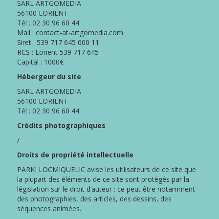
SARL ARTGOMEDIA
MON
56100 LORIENT
COMPTE
Tél : 02 30 96 60 44
ESPACE
Mail : contact-at-artgomedia.com
ACQUÉREUR
Siret : 539 717 645 000 11
RCS : Lorient 539 717 645
CONTACT
Capital : 1000€
Hébergeur du site
SARL ARTGOMEDIA
56100 LORIENT
Tél : 02 30 96 60 44
Crédits photographiques
/
Droits de propriété intellectuelle
PARKI LOCMIQUELIC avise les utilisateurs de ce site que
la plupart des éléments de ce site sont protégés par la
législation sur le droit d’auteur : ce peut être notamment
des photographies, des articles, des dessins, des
séquences animées.