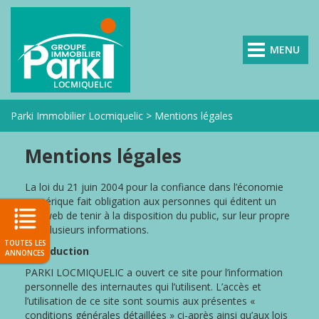
MENU
VOIR
TOUTES
LES
Parki Immobilier Locmiquelic
>
Mentions légales
AGENCES
PARKI
Mentions légales
NOS
ANNONCES
La loi du 21 juin 2004 pour la confiance dans l’économie
NOS
numérique fait obligation aux personnes qui éditent un
VENDUS
site web de tenir à la disposition du public, sur leur propre
site plusieurs informations.
NOS
TOUTES LES
Introduction
EXCLUSIVITÉS
ANNONCES
PARKI
PARKI LOCMIQUELIC a ouvert ce site pour l’information
personnelle des internautes qui l’utilisent. L’accès et
DEMANDE
l’utilisation de ce site sont soumis aux présentes «
D'ESTIMATION
conditions générales détaillées » ci-après ainsi qu’aux lois